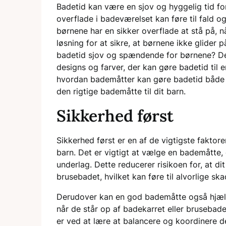
Badetid kan være en sjov og hyggelig tid fo
overflade i badeværelset kan føre til fald og
børnene har en sikker overflade at stå på, 
løsning for at sikre, at børnene ikke glider
badetid sjov og spændende for børnene? Der
designs og farver, der kan gøre badetid til en
hvordan bademåtter kan gøre badetid både sj
den rigtige bademåtte til dit barn.
Sikkerhed først
Sikkerhed først er en af de vigtigste faktore
barn. Det er vigtigt at vælge en bademåtte, 
underlag. Dette reducerer risikoen for, at dit
brusebadet, hvilket kan føre til alvorlige ska
Derudover kan en god bademåtte også hjælpe 
når de står op af badekarret eller brusebadet
er ved at lære at balancere og koordinere 