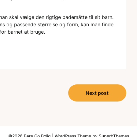
man skal vælge den rigtige bademåtte til sit barn.
ns og passende størrelse og form, kan man finde
for barnet at bruge.
Next post
©2026 Bare Go Bolig
| WordPress Theme by
SuperbThemes