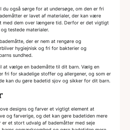
l du også sørge for at undersøge, om den er fri
ademåtter er lavet af materialer, der kan være
t med dem over længere tid. Derfor er det vigtigt
 og testede materialer.
 bademåtte, der er nem at rengøre og
bliver hygiejnisk og fri for bakterier og
 barns sundhed.
til at vælge en bademåtte til dit barn. Vælg en
er fri for skadelige stoffer og allergener, og som er
 kan du gøre badetid sjov og sikker for dit barn.
r
jove designs og farver et vigtigt element at
jove og farverige, og det kan gøre badetiden mere
r et stort udvalg af bademåtter med seje
 dit barns opmærksomhed og gøre badetiden mere