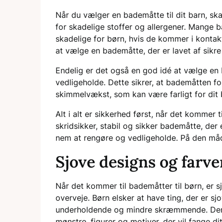
Når du vælger en bademåtte til dit barn, ska
for skadelige stoffer og allergener. Mange b
skadelige for børn, hvis de kommer i kontak
at vælge en bademåtte, der er lavet af sikre
Endelig er det også en god idé at vælge en
vedligeholde. Dette sikrer, at bademåtten for
skimmelvækst, som kan være farligt for dit
Alt i alt er sikkerhed først, når det kommer 
skridsikker, stabil og sikker bademåtte, der 
nem at rengøre og vedligeholde. På den måde
Sjove designs og farve
Når det kommer til bademåtter til børn, er s
overveje. Børn elsker at have ting, der er s
underholdende og mindre skræmmende. Der e
mønstre, figurer og motiver, der vil fange