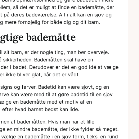
llem, så det er muligt at finde en bademåtte, der
et på deres badeværelse. Alt i alt kan en sjov og
g mere fornøjelig for både dig og dit barn.
rigtige bademåtte
 sit barn, er der nogle ting, man bør overveje.
på sikkerheden. Bademåtten skal have en
alder i badet. Derudover er det en god idé at vælge
r ikke bliver glat, når det er vådt.
gns og farver. Badetid kan være sjovt, og en
arve kan være med til at gøre badetid til en sjov
ælge en bademåtte med et motiv af en
lt efter hvad barnet bedst kan lide.
en af bademåtten. Hvis man har et lille
ge en mindre bademåtte, der ikke fylder så meget.
 vælge en bademåtte i en sjov form, f.eks. en rund