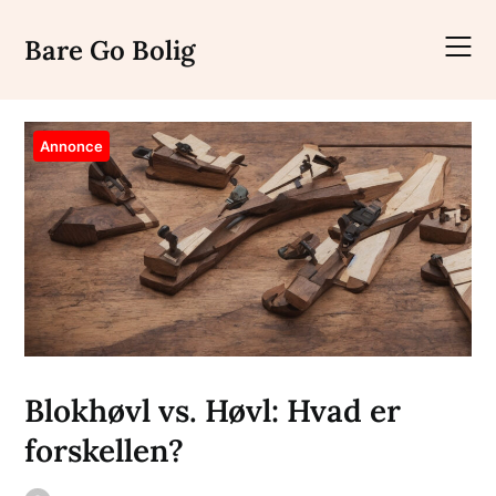
Skip
to
Bare Go Bolig
content
Annonce
Blokhøvl vs. Høvl: Hvad er
forskellen?