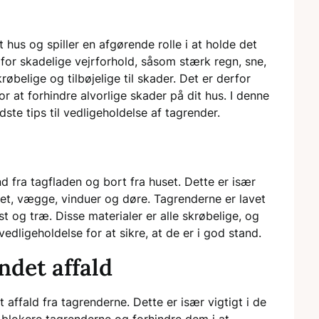
t hus og spiller en afgørende rolle i at holde det
for skadelige vejrforhold, såsom stærk regn, sne,
belige og tilbøjelige til skader. Det er derfor
or at forhindre alvorlige skader på dit hus. I denne
ste tips til vedligeholdelse af tagrender.
nd fra tagfladen og bort fra huset. Dette er især
tet, vægge, vinduer og døre. Tagrenderne er lavet
st og træ. Disse materialer er alle skrøbelige, og
edligeholdelse for at sikre, at de er i god stand.
ndet affald
 affald fra tagrenderne. Dette er især vigtigt i de
n blokere tagrenderne og forhindre dem i at