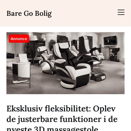
Skip
to
Bare Go Bolig
content
Annonce
Eksklusiv fleksibilitet: Oplev
de justerbare funktioner i de
nyeste 3D massagestole