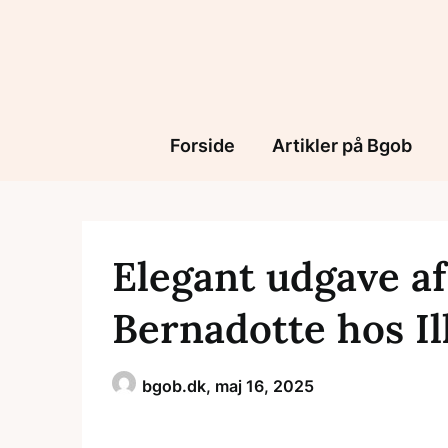
Skip
to
content
Forside
Artikler på Bgob
Elegant udgave a
Bernadotte hos I
bgob.dk,
maj 16, 2025