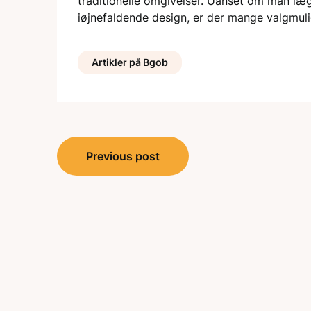
traditionelle omgivelser. Uanset om man læg
iøjnefaldende design, er der mange valgmul
Artikler på Bgob
Indlægsnavigation
Previous post