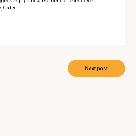
ger vægt på diskrete detaljer eller mere
igheder.
Next post