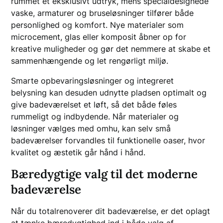
rummet et eksklusivt udtryk, mens specialdesignede
vaske, armaturer og bruseløsninger tilfører både
personlighed og komfort. Nye materialer som
microcement, glas eller komposit åbner op for
kreative muligheder og gør det nemmere at skabe et
sammenhængende og let rengørligt miljø.
Smarte opbevaringsløsninger og integreret
belysning kan desuden udnytte pladsen optimalt og
give badeværelset et løft, så det både føles
rummeligt og indbydende. Når materialer og
løsninger vælges med omhu, kan selv små
badeværelser forvandles til funktionelle oaser, hvor
kvalitet og æstetik går hånd i hånd.
Bæredygtige valg til det moderne
badeværelse
Når du totalrenoverer dit badeværelse, er det oplagt
at tænke bæredygtighed ind i både valg af