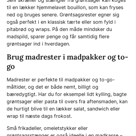
Selv skræller og stængler fra grøntsager kan koges
til en lækker hjemmelavet bouillon, som kan fryses
ned og bruges senere. Grøntsagsrester egner sig
også perfekt i en klassisk tærte eller som fyld i
pitabrød og wraps. På den måde mindsker du
madspild, sparer penge og får samtidig flere
grøntsager ind i hverdagen.
Brug madrester i madpakker og to-
go
Madrester er perfekte til madpakker og to-go-
måltider, og det er både nemt, billigt og
bæredygtigt. Har du for eksempel lidt kylling, bagte
grøntsager eller pasta til overs fra aftensmaden, kan
de hurtigt blive til en lækker salat, sandwich eller
wrap til næste dags frokost.
Små frikadeller, omeletstykker eller
grøntsagsstænger er også ideelle i en madkasse –