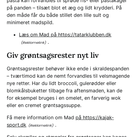
pasta kan forvandles til sprøde ris- eller pastakager
på panden – tilsæt blot et æg og lidt krydderi. På
den måde får du både stillet den lille sult og
minimeret madspild.
Læs om Mad på https://tatarklubben.dk
.
Giv grøntsagsrester nyt liv
Grøntsagsrester behøver ikke ende i skraldespanden
– tværtimod kan de nemt forvandles til velsmagende
nye retter. Har du lidt broccoli, gulerødder eller
blomkålsbuketter tilbage fra aftensmaden, kan de
for eksempel bruges i en omelet, en farverig wok
eller en cremet grøntsagssuppe.
Få mere information om Mad
på https://kajak-
sport.dk
.