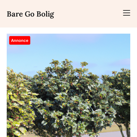
Skip
to
Bare Go Bolig
content
Annonce