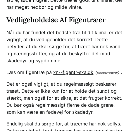
store, søde frugter. Dette træ er godt til klimaer, der
har meget nedbør og milde vintre.
Vedligeholdelse Af Figentræer
Når du har fundet det bedste træ til dit klima, er det
vigtigt, at du vedligeholder det korrekt. Dette
betyder, at du skal sørge for, at træet har nok vand
og næringsstoffer, og at du beskytter det mod
skadedyr og sygdomme.
Læs om figentræ på
xn--figentr-sxa.dk
.
Det er også vigtigt, at du regelmæssigt beskærer
træet. Dette er ikke kun for at holde det sundt og
stærkt, men også for at sikre, at det frugter korrekt.
Du bør også regelmæssigt fjerne de døde grene,
som kan være en fødevej for skadedyr.
Endelig skal du sørge for, at træerne har nok sollys.
Dette er vigtigt, fordi træerne har brug for sollys for