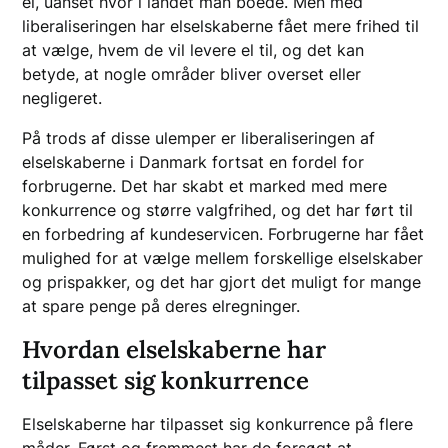
el, uanset hvor i landet man boede. Men med
liberaliseringen har elselskaberne fået mere frihed til
at vælge, hvem de vil levere el til, og det kan
betyde, at nogle områder bliver overset eller
negligeret.
På trods af disse ulemper er liberaliseringen af
elselskaberne i Danmark fortsat en fordel for
forbrugerne. Det har skabt et marked med mere
konkurrence og større valgfrihed, og det har ført til
en forbedring af kundeservicen. Forbrugerne har fået
mulighed for at vælge mellem forskellige elselskaber
og prispakker, og det har gjort det muligt for mange
at spare penge på deres elregninger.
Hvordan elselskaberne har
tilpasset sig konkurrence
Elselskaberne har tilpasset sig konkurrence på flere
måder. Først og fremmest har de forsøgt at