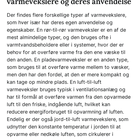
varmevekslere og deres anvendelse
Der findes flere forskellige typer af varmevekslere,
som hver især har deres egen anvendelse og
egenskaber. En rør-til-rør varmeveksler er en af de
mest almindelige typer, og den bruges ofte i
varmtvandsbeholdere eller i systemer, hvor der er
behov for at overføre varme fra den ene væske til
den anden. En pladevarmeveksler er en anden type,
som bruges til at overføre varme mellem to væsker,
men den har den fordel, at den er mere kompakt og
kan tage op mindre plads. En luft-til-luft
varmeveksler bruges typisk i ventilationsanlæg og
har til formål at overføre varmen fra den opvarmede
luft til den friske, indgående luft, hvilket kan
reducere energiforbruget til opvarmning af luften.
Endelig er der også jord-til-luft varmevekslere, som
udnytter den konstante temperatur i jorden til at
opvarme eller nedkøle luften, som cirkulerer i