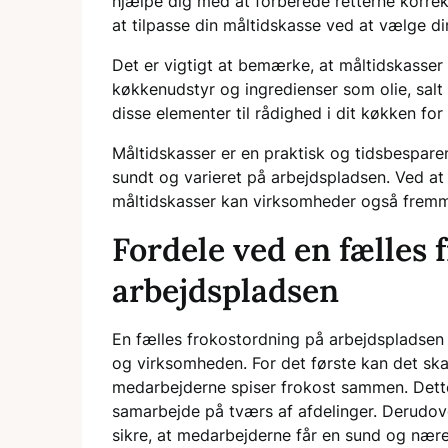
hjælpe dig med at forberede retterne korrek
at tilpasse din måltidskasse ved at vælge di
Det er vigtigt at bemærke, at måltidskasse
køkkenudstyr og ingredienser som olie, salt 
disse elementer til rådighed i dit køkken for
Måltidskasser er en praktisk og tidsbespare
sundt og varieret på arbejdspladsen. Ved a
måltidskasser kan virksomheder også fremm
Fordele ved en fælles 
arbejdspladsen
En fælles frokostordning på arbejdspladse
og virksomheden. For det første kan det ska
medarbejderne spiser frokost sammen. Dette 
samarbejde på tværs af afdelinger. Derudove
sikre, at medarbejderne får en sund og nære