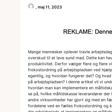
,
maj 11, 2023
Mange mennesker oplever travle arbejdsdage
overskud til at lave sund mad. Dette kan h
produktivitet. Derfor vælger flere og flere
frokostordning på arbejdspladsen ved hjælp
egentlig, og hvordan fungerer det? Og hvad 
på arbejdspladsen? I denne artikel vil vi un
hvordan man kan implementere en måltidskas
se på, hvilke måltidskasse leverandører der 
andre virksomheder har gjort sig med en fæl
fordelene ved en fælles frokostordning og 
din arbejdsplads at implementere en måltid