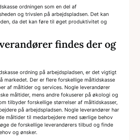
idskasse ordningen som en del af
sheden og trivslen på arbejdspladsen. Det kan
en, da det kan føre til øget produktivitet og
everandører findes der og
skasse ordning på arbejdspladsen, er det vigtigt
på markedet. Der er flere forskellige måltidskasse
per af måltider og services. Nogle leverandører
nske måltider, mens andre fokuserer på økologi og
 tilbyder forskellige størrelser af måltidskasser,
rbejdere på arbejdspladsen. Nogle leverandører har
ede måltider til medarbejdere med særlige behov
rsøge de forskellige leverandørers tilbud og finde
behov og ønsker.