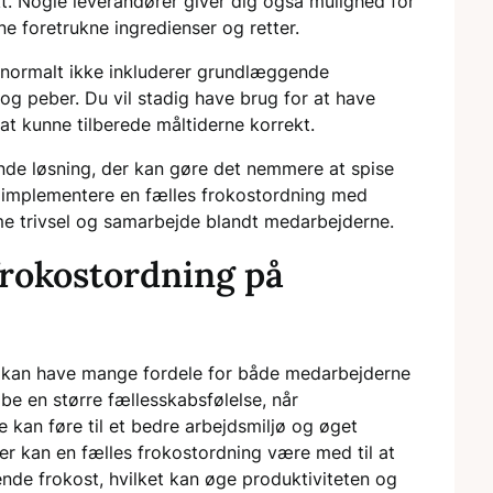
t. Nogle leverandører giver dig også mulighed for
ne foretrukne ingredienser og retter.
r normalt ikke inkluderer grundlæggende
og peber. Du vil stadig have brug for at have
 at kunne tilberede måltiderne korrekt.
nde løsning, der kan gøre det nemmere at spise
t implementere en fælles frokostordning med
e trivsel og samarbejde blandt medarbejderne.
frokostordning på
n kan have mange fordele for både medarbejderne
be en større fællesskabsfølelse, når
kan føre til et bedre arbejdsmiljø og øget
r kan en fælles frokostordning være med til at
nde frokost, hvilket kan øge produktiviteten og