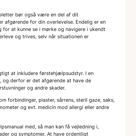
bletter bør også være en del af dit
er afgørende for din overlevelse. Endelig er en
g for at kunne se i mørke og navigere i ukendt
rleve og trives, selv når situationen er
tigt at inkludere førstehjælpsudstyr. I en
 og derfor er det afgørende at have de
orstuvninger og andre skader.
m forbindinger, plaster, sårrens, steril gaze, saks,
rmometer og evt. medicin mod allergi eller andre
lpsmanual med, så man kan få vejledning i,
ader og symptomer. At have ordentligt