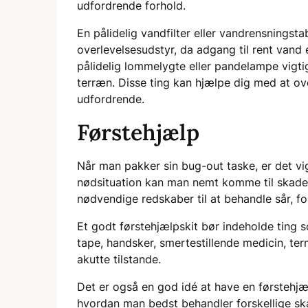
udfordrende forhold.
En pålidelig vandfilter eller vandrensningsta
overlevelsesudstyr, da adgang til rent vand 
pålidelig lommelygte eller pandelampe vigti
terræn. Disse ting kan hjælpe dig med at ove
udfordrende.
Førstehjælp
Når man pakker sin bug-out taske, er det vig
nødsituation kan man nemt komme til skade,
nødvendige redskaber til at behandle sår, f
Et godt førstehjælpskit bør indeholde ting so
tape, handsker, smertestillende medicin, te
akutte tilstande.
Det er også en god idé at have en førstehjæ
hvordan man bedst behandler forskellige sk