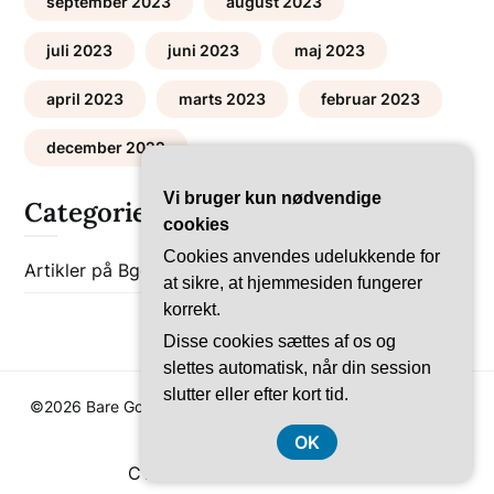
september 2023
august 2023
juli 2023
juni 2023
maj 2023
april 2023
marts 2023
februar 2023
december 2022
Vi bruger kun nødvendige
Categories
cookies
Cookies anvendes udelukkende for
Artikler på Bgob
Bolig-Guides
at sikre, at hjemmesiden fungerer
korrekt.
Disse cookies sættes af os og
slettes automatisk, når din session
slutter eller efter kort tid.
©2026 Bare Go Bolig
| WordPress Theme by
SuperbThemes
OK
CVR-Nummer DK374 077 39