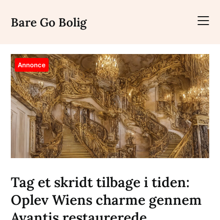
Skip
to
Bare Go Bolig
content
Annonce
Tag et skridt tilbage i tiden:
Oplev Wiens charme gennem
Avantis restaurerede