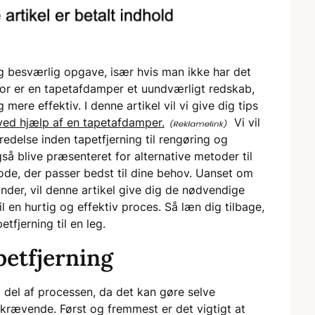
g besværlig opgave, især hvis man ikke har det
erfor er en tapetafdamper et uundværligt redskab,
ere effektiv. I denne artikel vil vi give dig tips
 ved hjælp af en tapetafdamper.
Vi vil
edelse inden tapetfjerning til rengøring og
gså blive præsenteret for alternative metoder til
e, der passer bedst til dine behov. Uanset om
ynder, vil denne artikel give dig de nødvendige
il en hurtig og effektiv proces. Så læn dig tilbage,
fjerning til en leg.
petfjerning
g del af processen, da det kan gøre selve
skrævende. Først og fremmest er det vigtigt at