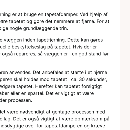
jerning er at bruge en tapetafdamper. Ved hjælp af
e tapetet og gøre det nemmere at fjerne. For at
følge nogle grundlæggende trin.
de væggen inden tapetfjerning. Dette kan gøres
uelle beskyttelseslag på tapetet. Hvis der er
se også repareres, så væggen er i en god stand før
en anvendes. Det anbefales at starte i et hjørne
eren skal holdes mod tapetet i ca. 30 sekunder,
gøre tapetet. Herefter kan tapetet forsigtigt
er eller en spartel. Det er vigtigt at være
der processen.
an det være nødvendigt at gentage processen med
re lag. Det er også vigtigt at være opmærksom på,
andsdygtige over for tapetafdamperen og kræve