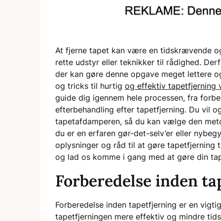
At fjerne tapet kan være en tidskrævende o
rette udstyr eller teknikker til rådighed. D
der kan gøre denne opgave meget lettere og m
og tricks til hurtig
og effektiv tapetfjerning
guide dig igennem hele processen, fra forber
efterbehandling efter tapetfjerning. Du vil o
tapetafdamperen, så du kan vælge den metod
du er en erfaren gør-det-selv’er eller nybeg
oplysninger og råd til at gøre tapetfjerning t
og lad os komme i gang med at gøre din tapet
Forberedelse inden ta
Forberedelse inden tapetfjerning er en vigti
tapetfjerningen mere effektiv og mindre tid