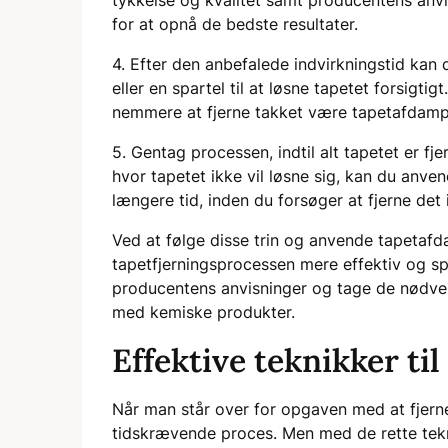
tykkelse og kvalitet samt producentens anvis
for at opnå de bedste resultater.
4. Efter den anbefalede indvirkningstid kan 
eller en spartel til at løsne tapetet forsigti
nemmere at fjerne takket være tapetafdampe
5. Gentag processen, indtil alt tapetet er f
hvor tapetet ikke vil løsne sig, kan du anv
længere tid, inden du forsøger at fjerne det 
Ved at følge disse trin og anvende tapetaf
tapetfjerningsprocessen mere effektiv og sp
producentens anvisninger og tage de nødven
med kemiske produkter.
Effektive teknikker til
Når man står over for opgaven med at fjern
tidskrævende proces. Men med de rette tekni