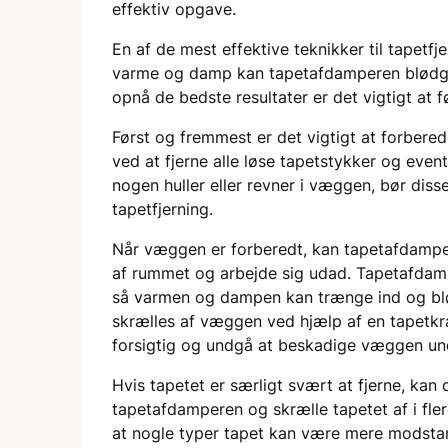
effektiv opgave.
En af de mest effektive teknikker til tapetf
varme og damp kan tapetafdamperen blødgør
opnå de bedste resultater er det vigtigt at 
Først og fremmest er det vigtigt at forbere
ved at fjerne alle løse tapetstykker og event
nogen huller eller revner i væggen, bør dis
tapetfjerning.
Når væggen er forberedt, kan tapetafdamper
af rummet og arbejde sig udad. Tapetafdamp
så varmen og dampen kan trænge ind og blød
skrælles af væggen ved hjælp af en tapetkrab
forsigtig og undgå at beskadige væggen un
Hvis tapetet er særligt svært at fjerne, k
tapetafdamperen og skrælle tapetet af i fle
at nogle typer tapet kan være mere modst