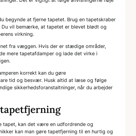
ninger. Det er vigtigt at følge anvisningerne nøje
du begynde at fjerne tapetet. Brug en tapetskraber
gt. Du vil bemærke, at tapetet er blevet blødt og
rens virkning.
jernet fra væggen. Hvis der er stædige områder,
ende mere tapetafdamper og lade det virke i
igen.
damperen korrekt kan du gøre
are tid og besvær. Husk altid at læse og følge
dige sikkerhedsforanstaltninger, når du arbejder
 tapetfjerning
e tapet, kan det være en udfordrende og
kker kan man gøre tapetfjerning til en hurtig og