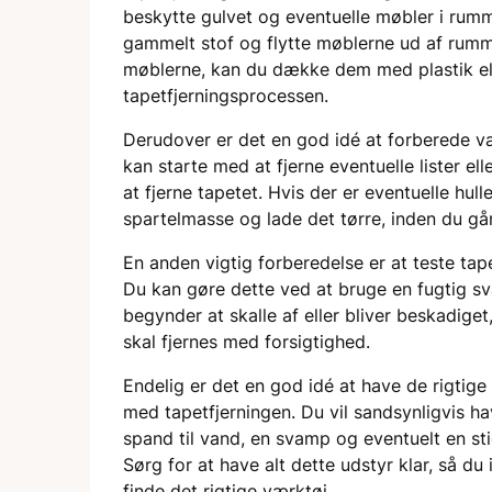
beskytte gulvet og eventuelle møbler i rumm
gammelt stof og flytte møblerne ud af rummet
møblerne, kan du dække dem med plastik elle
tapetfjerningsprocessen.
Derudover er det en god idé at forberede v
kan starte med at fjerne eventuelle lister el
at fjerne tapetet. Hvis der er eventuelle hu
spartelmasse og lade det tørre, inden du gå
En anden vigtig forberedelse er at teste tape
Du kan gøre dette ved at bruge en fugtig sva
begynder at skalle af eller bliver beskadiget,
skal fjernes med forsigtighed.
Endelig er det en god idé at have de rigtige
med tapetfjerningen. Du vil sandsynligvis h
spand til vand, en svamp og eventuelt en sti
Sørg for at have alt dette udstyr klar, så du
finde det rigtige værktøj.