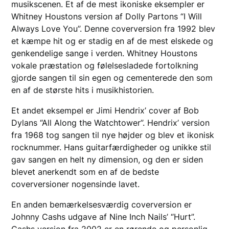
musikscenen. Et af de mest ikoniske eksempler er
Whitney Houstons version af Dolly Partons “I Will
Always Love You”. Denne coverversion fra 1992 blev
et kæmpe hit og er stadig en af de mest elskede og
genkendelige sange i verden. Whitney Houstons
vokale præstation og følelsesladede fortolkning
gjorde sangen til sin egen og cementerede den som
en af de største hits i musikhistorien.
Et andet eksempel er Jimi Hendrix’ cover af Bob
Dylans “All Along the Watchtower”. Hendrix’ version
fra 1968 tog sangen til nye højder og blev et ikonisk
rocknummer. Hans guitarfærdigheder og unikke stil
gav sangen en helt ny dimension, og den er siden
blevet anerkendt som en af de bedste
coverversioner nogensinde lavet.
En anden bemærkelsesværdig coverversion er
Johnny Cashs udgave af Nine Inch Nails’ “Hurt”.
Cashs version fra 2002 er en rørende og personlig