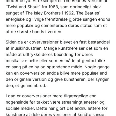
moderne lyd. Et eksempel er The Beatles’ version af
“Twist and Shout” fra 1963, som oprindeligt blev
sunget af The Isley Brothers i 1962. The Beatles’
energiske og livlige fremførelse gjorde sangen endnu
mere populær og cementerede deres status som et
af de største bands i verden.
Siden da er coverversioner blevet en fast bestanddel
af musikindustrien. Mange kunstnere ser det som en
måde at udtrykke deres beundring for deres
musikalske helte eller som en måde at genfortolke
en sang på en ny og spændende måde. Nogle gange
kan en coverversion endda blive mere populær end
den originale version og give kunstneren, der synger
den, et gennembrud.
I dag er coverversioner mere tilgængelige end
nogensinde før takket være streamingtjenester og
sociale medier. Dette har gjort det endnu lettere for
kunstnere at dele deres versioner af kendte sange