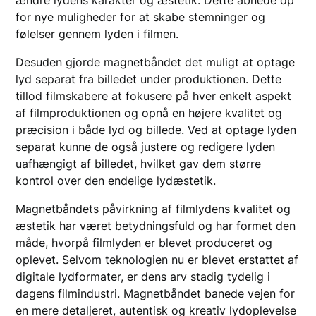
for nye muligheder for at skabe stemninger og
følelser gennem lyden i filmen.
Desuden gjorde magnetbåndet det muligt at optage
lyd separat fra billedet under produktionen. Dette
tillod filmskabere at fokusere på hver enkelt aspekt
af filmproduktionen og opnå en højere kvalitet og
præcision i både lyd og billede. Ved at optage lyden
separat kunne de også justere og redigere lyden
uafhængigt af billedet, hvilket gav dem større
kontrol over den endelige lydæstetik.
Magnetbåndets påvirkning af filmlydens kvalitet og
æstetik har været betydningsfuld og har formet den
måde, hvorpå filmlyden er blevet produceret og
oplevet. Selvom teknologien nu er blevet erstattet af
digitale lydformater, er dens arv stadig tydelig i
dagens filmindustri. Magnetbåndet banede vejen for
en mere detaljeret, autentisk og kreativ lydoplevelse