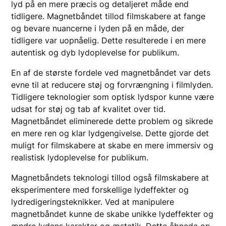
lyd på en mere præcis og detaljeret måde end
tidligere. Magnetbåndet tillod filmskabere at fange
og bevare nuancerne i lyden på en måde, der
tidligere var uopnåelig. Dette resulterede i en mere
autentisk og dyb lydoplevelse for publikum.
En af de største fordele ved magnetbåndet var dets
evne til at reducere støj og forvrængning i filmlyden.
Tidligere teknologier som optisk lydspor kunne være
udsat for støj og tab af kvalitet over tid.
Magnetbåndet eliminerede dette problem og sikrede
en mere ren og klar lydgengivelse. Dette gjorde det
muligt for filmskabere at skabe en mere immersiv og
realistisk lydoplevelse for publikum.
Magnetbåndets teknologi tillod også filmskabere at
eksperimentere med forskellige lydeffekter og
lydredigeringsteknikker. Ved at manipulere
magnetbåndet kunne de skabe unikke lydeffekter og
ændre lydens karakter og æstetik. Dette åbnede op