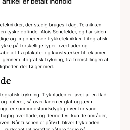
keteknikker, der stadig bruges i dag. Teknikken
den tyske opfinder Alois Senefelder, og har siden
sidige og imponerende trykketeknikker. Litografisk
trykke på forskellige typer overflader og
kabe alt fra plakater og kunstværker til reklamer
 igennem litografisk trykning, fra fremstillingen af
ligheder, der følger med.
ade
litografisk trykning. Trykpladen er lavet af en flad
 og poleret, så overfladen er glat og jævn.
fungerer som modstandsdygtig over for vand.
n fugtig overflade, og dermed vil kun de områder,
ven. Når tuschen er påført, bliver trykpladen
Trykkeriet vil herefter påføre farve på