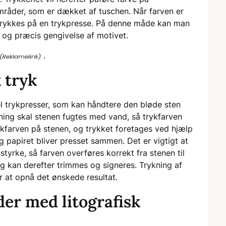
mråder, som er dækket af tuschen. Når farven er
trykkes på en trykpresse. På denne måde kan man
ar og præcis gengivelse af motivet.
.
 tryk
el trykpresser, som kan håndtere den bløde sten
ykning skal stenen fugtes med vand, så trykfarven
rykfarven på stenen, og trykket foretages ved hjælp
g papiret bliver presset sammen. Det er vigtigt at
tyrke, så farven overføres korrekt fra stenen til
 og kan derefter trimmes og signeres. Trykning af
or at opnå det ønskede resultat.
er med litografisk