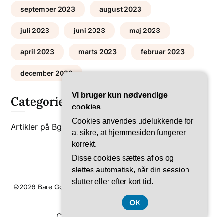
september 2023
august 2023
juli 2023
juni 2023
maj 2023
april 2023
marts 2023
februar 2023
december 2022
Vi bruger kun nødvendige
Categories
cookies
Cookies anvendes udelukkende for
Artikler på Bgob
Bolig-Guides
at sikre, at hjemmesiden fungerer
korrekt.
Disse cookies sættes af os og
slettes automatisk, når din session
slutter eller efter kort tid.
©2026 Bare Go Bolig
| WordPress Theme by
SuperbThemes
OK
CVR-Nummer DK374 077 39