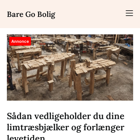
Skip
to
Bare Go Bolig
content
Annonce
Sådan vedligeholder du dine
limtræsbjælker og forlænger
levetiden